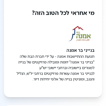
מטבח
מי אחראי לכל הטוב הזה?
- שיש קיסר 2 כיורים
- ארונות מטבח איכותיים עליונים -ותחתונים מגוף
סנדוויץ'
- שיש קיסר 2 כיורים
- הכנה למדיח כלים
חשמל
בנייני בר אמנה
- חשמל דירתי 3*25
תנועת ההתיישבות אמנה - על ידי חברת הבת שלה
- שעון שבת
"בנייני בר אמנה" יוזמת ומובילה פרויקטים של בנייה
- הכנה למזגן מיני מרכזי
למגורים ביישוביה וברחבי יישובי יש"ע.
לבנייני בר אמנה עשרות פרויקטים ברחבי יו"ש, הגליל
אלומיניום וחלונות
והנגב, ומוניטין בנייה של אלפי יחידות דיור.
- חלונות אלומיניום עם זכוכית בידודית
- תריס חשמלי בחדר דיור + שעון שבת
אמבטיות ושירותים
- ברזי פרח