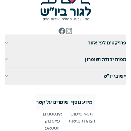
ניווט באתר
פרויקטים לפי אזור
מפות יהודה ושומרון
יישובי יו"ש
מידע נוסף
שומרים על קשר
תנאי שימוש
אינסטגרם
הצהרת נגישות
פייסבוק
ווטסאפ