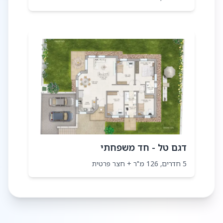
אמבטיות ושירותים
> ארונות אמבטיה
הברזי פרח מדגל דגם יערה או שו"ע
> אסלות תלויות ומיכלים סמויים
ריצוף
> ריצוף 80*80 במרחב הציבורי
> ו60*60 בחדרים.
> ריצוף נגד החלקה
> בחדרי הרחצה 33/33
דגם טל - חד משפחתי
גינה
5 חדרים, 126 מ"ר + חצר פרטית
> השבילי אבן משתלבת
> משטח מרוצף בגינה
> ברז בגינה
> מדרגות ומעקות ופיתוח כפרי
> אדמה גננית