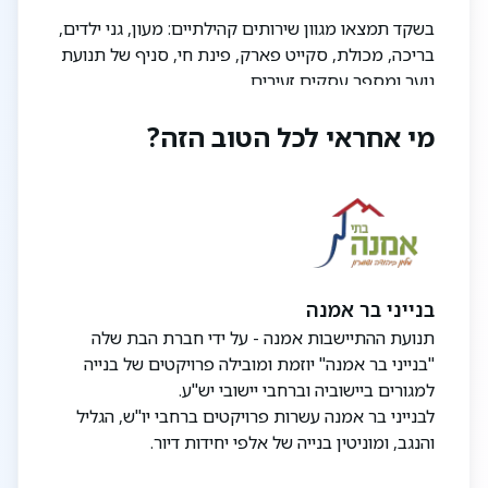
בשקד תמצאו מגוון שירותים קהילתיים: מעון, גני ילדים,
בריכה, מכולת, סקייט פארק, פינת חי, סניף של תנועת
נוער ומספר עסקים זעירים.
מי אחראי לכל הטוב הזה?
בצמוד ליישוב מצוי אזור התעשייה שח"ק, ובית הספר
היסודי ׳עומר׳.
ביישוב:
✅ קהילה איכותית
✅ נוף מדהים
✅ מיקום מעולה
בנייני בר אמנה
✅ מגוון שירותים קהילתיים
תנועת ההתיישבות אמנה - על ידי חברת הבת שלה
"בנייני בר אמנה" יוזמת ומובילה פרויקטים של בנייה
מפרט שיווקי:
למגורים ביישוביה וברחבי יישובי יש"ע.
כללי
לבנייני בר אמנה עשרות פרויקטים ברחבי יו"ש, הגליל
> בית חד משפחתי
והנגב, ומוניטין בנייה של אלפי יחידות דיור.
> דלת רב בריח בכניסה לדירה
> חיפוי אבן משולב טיח