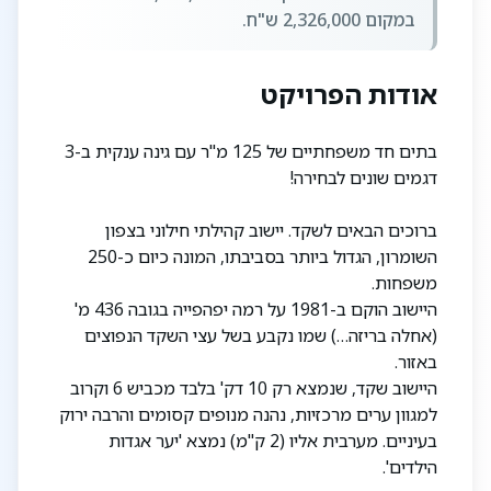
במקום 2,326,000 ש"ח.
אודות הפרויקט
בתים חד משפחתיים של 125 מ"ר עם גינה ענקית ב-3
דגמים שונים לבחירה!
ברוכים הבאים לשקד. יישוב קהילתי חילוני בצפון
השומרון, הגדול ביותר בסביבתו, המונה כיום כ-250
משפחות.
היישוב הוקם ב-1981 על רמה יפהפייה בגובה 436 מ'
(אחלה בריזה…) שמו נקבע בשל עצי השקד הנפוצים
באזור.
היישוב שקד, שנמצא רק 10 דק' בלבד מכביש 6 וקרוב
למגוון ערים מרכזיות, נהנה מנופים קסומים והרבה ירוק
בעיניים. מערבית אליו (2 ק"מ) נמצא 'יער אגדות
הילדים'.