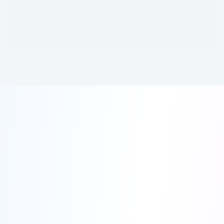
בפרויקט מגדלי הדר נבנים שני בנייני מגורים הנבנים
במיקום הטוב ביותר במעלה אדומים, מציעים קרבה
לכל המקומות המרכזיים בעיר, צירי התחבורה הראשיים
והנאה מנופו של מדבר יהודה.