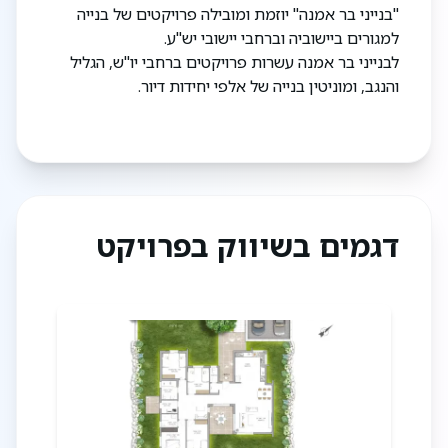
"בנייני בר אמנה" יוזמת ומובילה פרויקטים של בנייה
- 2 חניות בתחום המגרש
למגורים ביישוביה וברחבי יישובי יש"ע.
- הכנה לטעינת רכב בחניה
לבנייני בר אמנה עשרות פרויקטים ברחבי יו"ש, הגליל
- הכנות למזגנים
והנגב, ומוניטין בנייה של אלפי יחידות דיור.
חשמל
- חשמל תלת פאזי
- דוד שמש 150 ליטר
- מפסקי גביס / שווה ערך
אלומיניום וחלונות
דגמים בשיווק בפרויקט
- חלונות אלומיניום + בידודית
- תריסי אלומיניום
- רשתות בחלונות
- ויטרינות בסלון עם מנגנון שבת
- דלתות פנים – פנדור דגם יוניק / דלת פולימרית
ריצוף
- ריצוף נגד החלקה בחדרי הרחצה 33/33