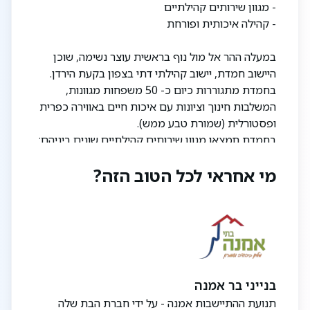
- מגוון שירותים קהילתיים
- קהילה איכותית ופורחת
במעלה ההר אל מול נוף בראשית עוצר נשימה, שוכן
היישוב חמדת, יישוב קהילתי דתי בצפון בקעת הירדן.
בחמדת מתגוררות כיום כ- 50 משפחות מגוונות,
המשלבות חינוך וציונות עם איכות חיים באווירה כפרית
ופסטורלית (שמורת טבע ממש).
בחמדת תמצאו מגוון שירותים קהילתיים שונים ביניהם:
מזכירות, בית כנסת, מקווה, ספרייה, מועדון נוער,
מי אחראי לכל הטוב הזה?
מכינה קדם צבאית, גן שעשועים ועוד. אלפי התורמוסים
והכלניות שיתגלו לעיניכם בעונת האביב, יזכירו לכם שוב
ושוב שזה
מפרט טכני:
כללי
בנייני בר אמנה
- דלת רב בריח בכניסה לדירה
תנועת ההתיישבות אמנה - על ידי חברת הבת שלה
- חיפוי טיח