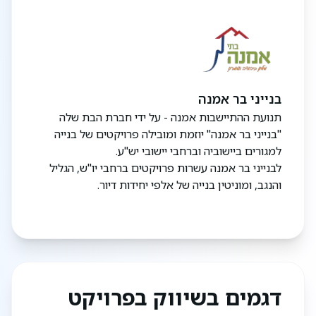
- פעמון כניסה
- דלתות פנדור / (שוו"ע)
- ריצוף 60*60 ריצוף בכל הבית למעט חדרי רחצה
- שימוש באלמנטים עיצוביים
חשמל
בנייני בר אמנה
- מפסקי גביס
תנועת ההתיישבות אמנה - על ידי חברת הבת שלה
- חשמל דירתי 25*3
"בנייני בר אמנה" יוזמת ומובילה פרויקטים של בנייה
- נקודת חשמל בכל חדר
למגורים ביישוביה וברחבי יישובי יש"ע.
כהכנה להתקנת מזגן
לבנייני בר אמנה עשרות פרויקטים ברחבי יו"ש, הגליל
- שעון שבת
והנגב, ומוניטין בנייה של אלפי יחידות דיור.
אמבטיות ושירותים
- ברזי פרח של חמת / (שוו"ע)
- אסלות תלויות ומיכלים סמויים
- דוד שמש 150 ליטר
- ארונות אמבטיה עם כיור מובנה
דגמים בשיווק בפרויקט
חלונות ואלומיניום