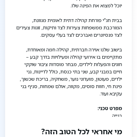
יוכל למצוא את הפינה שלו.
בבית חג"י פורחת קהילה דתית לאומית מגוונת,
המורכבת ממשפחות צעירות לצד ותיקות, זוגות צעירים
לצד פנסיונרים ואברכים לצד בעלי עסקים.
בישוב שלנו אוירה חברתית, קהילה חמה ומאוחדת,
מתקיימים בו אירועי קהילה ופעילויות בדרך קבע –
חוגים והפעלות לילדים, מבחר מוסדות ציבור שוקקי
חיים במבני קבע, שני בתי כנסת, כולל לדיינות, גני
ילדים, פעוטון, מועדוני נוער, משחקיה, בריכת שכשוך,
פינת חי, חוות סוסים, מקווה, אולם שמחות, סניף בני
עקיבא ועוד.
מפרט טכני:
בנייה
- ציפוי אבן
מי אחראי לכל הטוב הזה?
- דלת פלדלת בכניסה לדירה