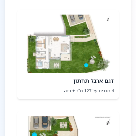
- חלונות אלומיניום, זכוכית בידודית כפולה
- תריסי אלומיניום עם בידוד תרמי
- תריס חשמלי בסלון
- רשתות בכל החלונות והויטרינות
- 2 חניות בתוך המגרש
- שבילים ומעקות לפי הצורך
מטבח
- שיש אבן קיסר
- כיור מטבח כפול בהתקנה שטוחה
- הכנה למדיח כלים
דגם ארבל תחתון
- ארונות מטבח- דלתות mdf.
גוף ארונות מטבח סנדוויץ
4 חדרים על 127 מ"ר + גינה