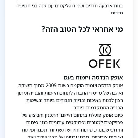
בנות ארבעה חדרים ושני דופלקסים עם גינה בני חמישה
חדרים.
מי אחראי לכל הטוב הזה?
הדירות מאופיינות בתכנון מוקפד וחכם המתאים
במיוחד לזוגות ומשפחות צעירות בציבור הדתי לאומי,
בצורה שתאפשר לכם לגדל את המשפחה שלכם בבית
שמתאים לכם בדיוק, כמו שתמיד חלמתם.
אופק הנדסה ויזמות בעמ
אופק הנדסה ויזמות הוקמה בשנת 2009 מתוך תשוקה
ואהבה של מייסדי החברה לתחום היזמות והבנייה ומתוך
רצון לבנות באיכות ובדיוק הגבוהים ביותר ובשיטות
הבנייה המתקדמות ביותר.
כיום אופק פועלת בתחום הייזום, התכנון והביצוע של
פרויקטים למגורים ופרויקטים עירוניים כגון: פיתוח
וחידוש שכונות, פיתוח וחידוש תשתיות, תכנון ופיתוח
שטחים ציבוריים, תכנון ובנייה של מבני ציבור ועוד.