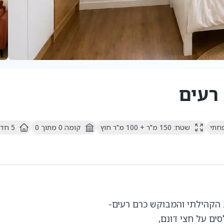
רעים
חתי
שטח:
150
מ"ר
+ 100 מ"ר חוץ
קומה
0
מתוך
0
5
חדר