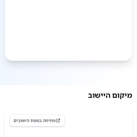
הם מהווים את המועצה המקומית שער השומרון, מה
שמקנה לתושבים גישה לשירותים נוספים ומסייע
בשיתוף פעולה קהילתי.
קהילת עץ אפרים מציעה חיי חברה עשירים ומגוונים,
עם פעילויות רבות שמיועדות לכל הגילים, מה שמקנה
לתושבים אפשרויות רבות לפיתוח קשרים חברתיים
ולחיים פעילים ומספקים.
כיום, יחד עם
שערי תקווה
, שני היישובים מהווים את
המועצה המקומית שער השומרון.
מיקום היישוב
פתיחה במפת הישובים