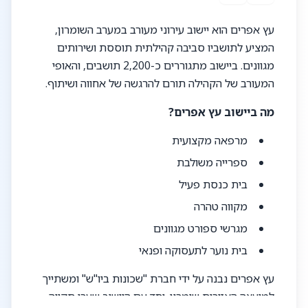
עץ אפרים הוא יישוב עירוני מעורב במערב השומרון,
המציע לתושביו סביבה קהילתית תוססת ושירותים
מגוונים. ביישוב מתגוררים כ-2,200 תושבים, והאופי
המעורב של הקהילה תורם להרגשה של אחווה ושיתוף.
מה ביישוב עץ אפרים?
מרפאה מקצועית
ספרייה משולבת
בית כנסת פעיל
מקווה טהרה
מגרשי ספורט מגוונים
בית נוער לתעסוקה ופנאי
עץ אפרים נבנה על ידי חברת "שכונות ביו"ש" ומשתייך
למועצה האזורית שומרון. יחד עם היישוב שערי תקווה,