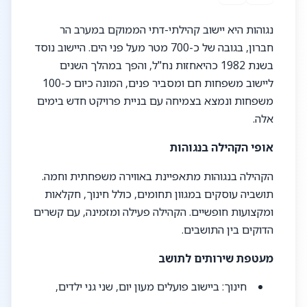
נגוהות היא יישוב קהילתי-דתי הממוקם במערב הר
חברון, בגובה של כ-700 מטר מעל פני הים. היישוב נוסד
בשנת 1982 כהיאחזות נח"ל, והפך במהלך השנים
ליישוב משפחות חם ומסביר פנים, המונה כיום כ-100
משפחות ונמצא בצמיחה עם בניית פרויקט חדש בימים
אלה.
אופי הקהילה בנגוהות
הקהילה בנגוהות מתאפיינת באווירה משפחתית וחמה.
תושביה עוסקים במגוון תחומים, כולל חינוך, חקלאות
ומקצועות חופשיים. הקהילה פעילה ומזמינה, עם קשרים
הדוקים בין התושבים.
מעטפת שירותים לתושב
חינוך
: ביישוב פועלים מעון יום, שני גני ילדים,
צהרון ותלמוד תורה. ילדים גדולים לומדים בבית