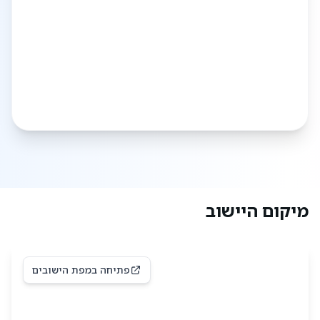
הספר "דביר" הנמצא בעיתניאל, במרחק כ-20 דקות
נסיעה.
פעילויות קהילתיות
: סניף בני עקיבא, משחקיה
וספריה, המציעים פעילויות תרבותיות וחינוכיות לכל
המשפחה.
עסקים מקומיים
: היישוב כולל עסקים חקלאיים
כמו מטעי זיתים, גפנים ודבש, וכן מפעל היי-טק קטן
בשם נגואופ.
נגישות ותחבורה
נגוהות נהנתה לאחרונה משדרוג תשתיות תחבורה עם
מיקום היישוב
סיום בניית כביש 358, שמקצר את הדרך לבאר שבע
לכחצי שעה. הכביש המהיר 6 נמצא במרחק של כ-20
דקות, מה שמקל על הגישה למרכז הארץ.
פתיחה במפת הישובים
היסטוריה והתפתחות
היישוב הוקם בעקבות החלטה אסטרטגית להקמת