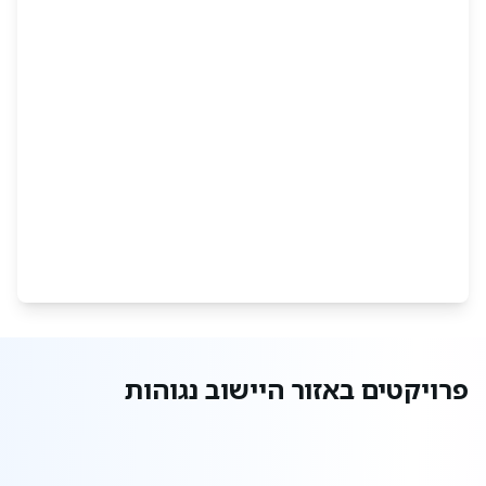
ישובים חדשים באזור, והחל את דרכו כהיאחזות צבאית.
במהלך השנים הפכה ההיאחזות ליישוב אזרחי, עם
התפתחות משמעותית במבנים ובתשתיות.
לסיכום,
נגוהות מציעה איכות חיים גבוהה באווירה
קהילתית תומכת, יחד עם נגישות מצוינת למרכז הארץ.
יישוב זה מהווה דוגמה למקום בו חיים יחד צעירים
ובוגרים, והקשרים החברתיים בו הם חלק בלתי נפרד
מהיומיום.
פרויקטים באזור היישוב נגוהות