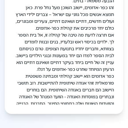
הגבעה משמאל- בתים.
זהו כפר-אדומים, יישוב השוכן מעל נחל פרת. כאן
תמצא אנשים מכל גווני עם ישראל – צברים ילידי הארץ
ועולים חדשים, דתיים ושאינם דתיים, צעירים ומבוגרים,
כולם יחד מרכיבים את קהילת כפר-אדומים.
אם תרצה לדעת מה טיבה של קהילה זו, אל בית הספר
לך. ילדים בכיסוי ראש ובלעדיו, בנים ובנות לומדים
בצוותא, וחברים יחדיו בתנועת הצופים. טרם כניסתם
לבית הספר למדו הם יחד במעונות ובגני הילדים ביישוב.
עניין זה של חיים ביחד בעיקר דתיים ושאינם דתיים הוא
הרעיון המיוחד שחרט כפר-אדומים על דגלו.
כפר אדומים הוא יישוב קהילתי ומבחינה משפטית
פורמאלית זוהי אגודה שיתופית להתיישבות. רוב תושבי
היישוב הם חברים באגודה השיתופית. הם בוחרים
ונבחרים במוסדות האגודה - הוועד המנהל של האגודה
והוועדות השונות שלה בתחומי החינוך, התרבות, הבנייה
וכדומה. הגוף העליון ביותר של האגודה הוא האסיפה
הכללית בה שותפים כל החברים, והחלטותיה מחייבות
את הכלל.