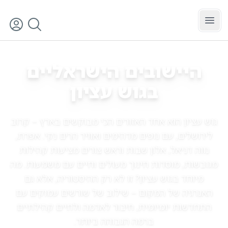
לג לתוכן הראשי
גוש עציון
סינון
היישובים הישראליים
ב
גוש עציון
גוש עציון הוא אחד האזורים הכי מבוקשים בארץ – קרוב
לירושלים, עם נופים מדהימים ואוויר הרים נקי. אפרת,
נווה דניאל, אלון שבות וראש צורים מציעות קהילות
מגובשות, מוסדות חינוך מעולים וחיים עם משמעות. מה
מיוחד בגוש עציון? זו לא רק ההיסטוריה, אלא גם
האנרגיה של המקום – שילוב של שורשים עמוקים עם
התחדשות יומיומית, חיבור לאדמה ולחיים קהילתיים
ברמה הגבוהה ביותר.