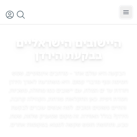
לג לתוכן הראשי
בקעת הירדן
סינון
היישובים הישראליים
ב
בקעת הירדן
הבקעה היא עולם אחר – מרחבים אינסופיים, שמש
חמימה ונוף מדברי קסום. היא משתרעת לאורך הירדן
ויורדת עד ים המלח, עם יישובים כמו מחולה, משכיות,
חמדת ויפית. כאן החקלאות פורחת, הקהילה קרובה,
והחיים פשוטים וטובים. למה אנשים עוברים לבקעת
הירדן? בגלל האווירה. זה מקום שמעניק שלווה, שטח,
טבע, ותחושת חופש שקשה למצוא במקומות אחרים.