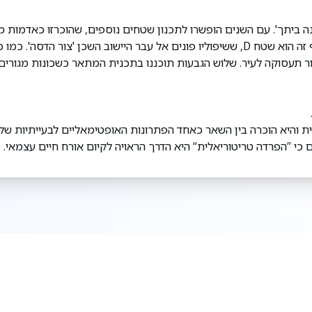
ה ביתך'. עם השנים הופשרו לתכנון שטחים נוספים, שהוכרזו כאדמות מד
ממזרח ומצפון, לשטח התכנון של היישוב. חלק משטח נוסף זה הוא שטח D, ששיפוליו פונים אל עבר היישוב השכן 'צור הדס
ך הקמת אזור תעסוקה לעיר. שלוש הגבעות תוכננו בתכנית המתאר כשכונות מגורי
ת והיא הוכרה בין השאר כאחד הפתרונות האופטימאליים לבעייתיות של
 כי ”הפרדה טריטוריאלית“ היא הדרך הראויה לקיום אורח חיים עצמאי.