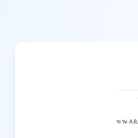
ביתר עילית מתוכננת בתכנית מתאר מקומית 426 שאושרה בשנת 1988, תכנית הכוללת אדמות מדינה בשלוש גבעות מקבילות: A,B,C. על פי