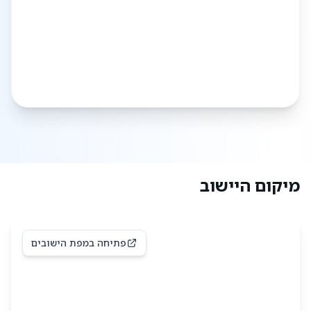
הכוללת:
שירותי חינוך: מעונות, גני ילדים, בית ספר אזורי
ואולפנה לבנות
שירותי רפואה
מרכז קהילתי (מתנ"ס) עם פעילויות מגוונות
ספרייה ובריכה
שירותים חברתיים
בנוסף, תעסוקה זמינה במוסדות החינוך, במרכז
מיקום היישוב
המסחרי ובמפעלים שונים ביישוב.
סמל היישוב
סמל אלקנה, שנוצר על ידי אחד מראשוני המתיישבים,
פתיחה במפת הישובים
כולל את מבנה המשטרה הירדנית המשוקם ועץ זית,
המסמל את הקשר בין העבר להווה, מלחמה ושלום.
שמות הרחובות