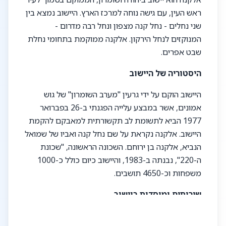
ראש העין, עם גישה נוחה למרכז הארץ. היישוב נמצא בין
שני נחלים - נחל קנה מצפון ונחל רבה מדרום -
המנוקזים לנחל הירקון. אלקנה ממוקמת בתחומי נחלת
שבט אפרים.
היסטוריה של היישוב
היישוב הוקם על ידי גרעין "מערב השומרון" של גוש
אמונים, אשר במבצע עלייה הפגנתי ב-26 בפברואר
1977 הביא לתשומת לב תקשורתית למאבקם להקמת
היישוב. אלקנה נקראת על שם נחל קנה ואביו של שמואל
הנביא, אלקנה בן ירוחם. השכונה הראשונה, "שכונת
ה-220", נבנתה ב-1983, והיישוב כיום כולל כ-1000
משפחות וכ-4650 תושבים.
שירותים ומוסדות ביישוב
באלקנה קיימת מעטפת שירותים רחבה לתושבים,