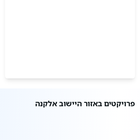
שמות הרחובות באלקנה נבחרו בהשראת שיר השירים,
ומסודרים לפי סדר הא'-ב'. הרחוב המרכזי המקיף את
השכונות הוא "שיר השירים".
אלקנה מציעה לתושביה קהילה חמה, שירותים מגוונים
ואיכות חיים נוחה, מה שהופך אותה ליעד מגורים
אטרקטיבי ביהודה ושומרון.
פרויקטים באזור היישוב אלקנה